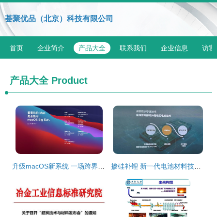
荟聚优品（北京）科技有限公司
首页
企业简介
产品大全
联系我们
企业信息
访客
产品大全
Product
升级macOS新系统 一场跨界的融合体验，让我尝到了iPad的味道
掺硅补锂 新一代电池材料技术引领能源革命